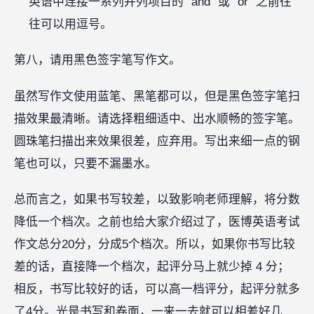
英语中连接一系列并列项目的 “and” 或 “or” 之前往
往可以用逗号。
第八，请用黑色签字笔写作文。
虽然写作文使用蓝笔、黑笔都可以，但是黑色签字笔扫
描效果最清晰。请选择粗细适中、出水顺畅的签字笔。
圆珠笔扫描出来效果很差，应弃用。写出来细一点的钢
笔也可以，只要不漏墨水。
总而言之，如果书写较差，以致影响老师理解，将分数
降低一个档次。之前也给大家介绍过了，医博英语考试
作文总分20分，分成5个档次。所以，如果你书写比较
差的话，直接降一个档次，起评分马上就少掉 4 分；
相反，书写比较好的话，可以高一档评分，起评分就多
了4分。光是书写和卷面，一来一去就可以相差好几