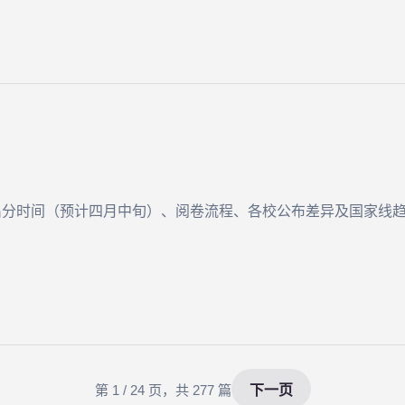
？
出分时间（预计四月中旬）、阅卷流程、各校公布差异及国家线
第 1 / 24 页，共 277 篇
下一页