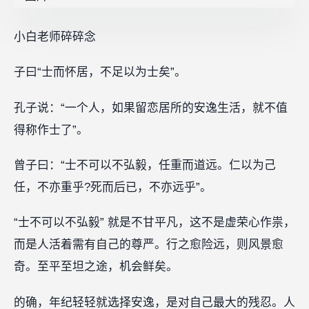
小白老师碎碎念
子曰“士而怀居，不足以为士矣”。
孔子说：“一个人，如果留恋居所的安逸生活，就不值
得称作士了”。
曾子曰：“士不可以不弘毅，任重而道远。仁以为己
任，不亦重乎?死而后已，不亦远乎”。
“士不可以不弘毅” 就是不甘平凡，这不是虚荣心作祟，
而是人活着需有自己的尊严。行之愈险远，则风景愈
奇。至平至坦之途，机会鲜矣。
的确，年纪轻轻就选择安逸，是对自己最大的残忍。人