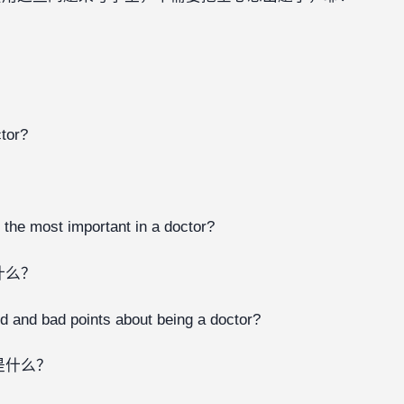
tor?
s the most important in a doctor?
什么？
d and bad points about being a doctor?
是什么？