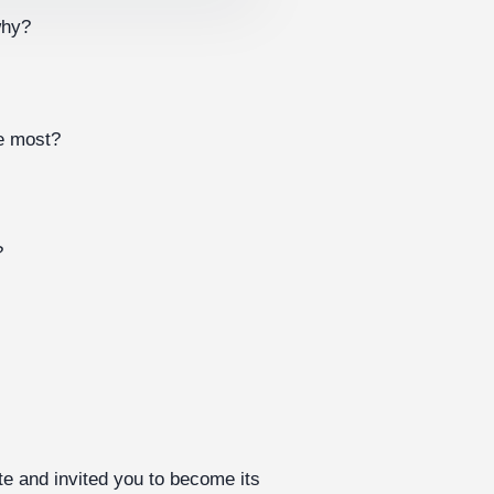
why?
he most?
?
te and invited you to become its