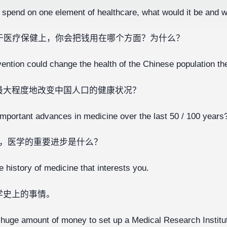
to spend on one element of healthcare, what would it be and 
于医疗保健上，你会把钱用在哪个方面？为什么？
vention could change the health of the Chinese population t
最大程度地改变中国人口的健康状况？
mportant advances in medicine over the last 50 / 100 years
0年里，医学的重要进步是什么？
e history of medicine that interests you.
学史上的事情。
a huge amount of money to set up a Medical Research Institu