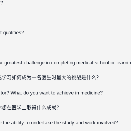
s?
 qualities?
ur greatest challenge in completing medical school or learni
或学习如何成为一名医生时最大的挑战是什么？
tor? What do you want to achieve in medicine?
你想在医学上取得什么成就？
the ability to undertake the study and work involved?