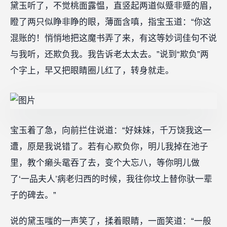
黛玉听了，不觉桃面露愠，直竖起两道似蹙非蹙的眉，
瞪了两只似睁非睁的眼，薄面含嗔，指宝玉道：“你这
混账的！悄悄地把这魔书弄了来，有这等妙词佳句不说
与我听，还欺负我。我告诉老太太去。”说到“欺负”两
个字上，早又把眼睛圈儿红了，转身就走。
宝玉着了急，向前拦住说道：“好妹妹，千万饶我这一
遭，原是我说错了。若有心欺负你，明儿我掉在池子
里，教个癞头鼋吞了去，变个大忘八，等你明儿做
了‘一品夫人’病老归西的时候，我往你坟上替你驮一辈
子的碑去。”
说的黛玉嗤的一声笑了，揉着眼睛，一面笑道：“一般