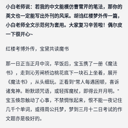
小白老师说：若我的中文能模仿曹雪芹的笔法，那你的
英文也一定能写出外刊的风采。胡诌红楼梦外传一篇，
小白老师全文示范何为套用。大家复习辛苦啦！偶尔皮
一下很开心~
红楼考博外传，宝黛共读魔书
那一日正当正月中浣，早饭后，宝玉携了一册《魔法
书》，走到沁芳闸桥边桃花底下一块石上坐着，展开
《魔法书》，从头细玩。正看到“常人每遇困顿，喜诉
诸鬼神。盼默颂咒语，或轻挥魔杖，即得云开月明。”
宝玉倏忽触动了心事，不禁惆怅起来，恨不能一夜记住
几千个单词，或得周公托梦，梦到三月十二日考试的作
文题亦是极好的。