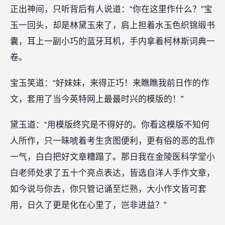
正出神间，只听背后有人说道：“你在这里作什么？”宝
玉一回头，却是林黛玉来了，肩上担着水玉色织锦缎书
囊，耳上一副小巧的蓝牙耳机，手内拿着柯林斯词典一
卷。
宝玉笑道：“好妹妹，来得正巧！来瞧瞧我前日作的作
文，套用了当今英特网上最最时兴的模版的！”
黛玉道：“用模版终究是不得好的。你看这模版不知何
人所作，只一昧唬着考生贪图便利，更有俗的恶的乱作
一气，白白把好文章糟蹋了。那日我在金陵医科学堂小
白老师处求了五十个亮点表达，皆选自洋人手作文章，
如今说与你去，你只管记诵至烂熟，大小作文皆可套
用，日久了更是化在心里了，岂非进益？”