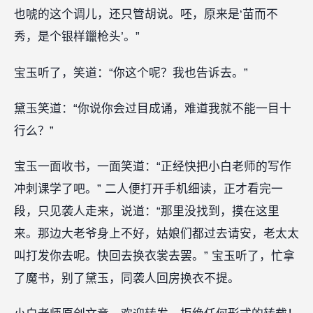
也唬的这个调儿，还只管胡说。呸，原来是‘苗而不
秀，是个银样鑞枪头’。”
宝玉听了，笑道：“你这个呢？我也告诉去。”
黛玉笑道：“你说你会过目成诵，难道我就不能一目十
行么？”
宝玉一面收书，一面笑道：“正经快把小白老师的写作
冲刺课学了吧。” 二人便打开手机细读，正才看完一
段，只见袭人走来，说道：“那里没找到，摸在这里
来。那边大老爷身上不好，姑娘们都过去请安，老太太
叫打发你去呢。快回去换衣裳去罢。” 宝玉听了，忙拿
了魔书，别了黛玉，同袭人回房换衣不提。