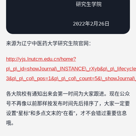
                     研究生学院

来源为辽宁中医药大学研究生院官网：
http://yjs.lnutcm.edu.cn/home?
p\_p\_id=showJournal\_INSTANCE\_rXyb&p\_p\_lifecycl
3&p\_p\_col\_pos=1&p\_p\_col\_count=5&\_showJourna
各大院校有通知出来会第一时间为大家跟进。现在公众
号不再像以前那样按发布时间先后排序了，大家一定要
设置“星标”和多点文末的“在看”，才不会错过重要信息
哦。