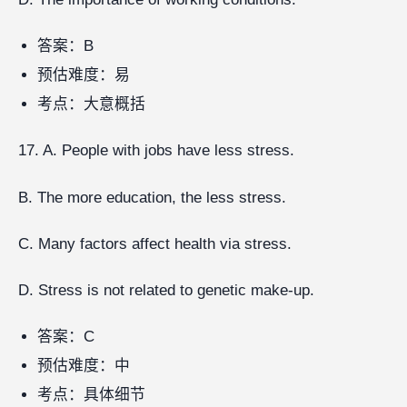
答案：B
预估难度：易
考点：大意概括
17. A. People with jobs have less stress.
B. The more education, the less stress.
C. Many factors affect health via stress.
D. Stress is not related to genetic make-up.
答案：C
预估难度：中
考点：具体细节