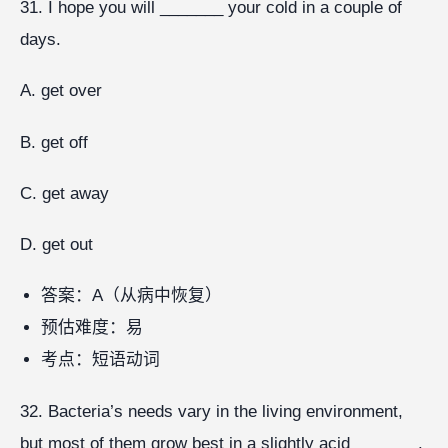
31. I hope you will _______ your cold in a couple of
days.
A. get over
B. get off
C. get away
D. get out
答案：A（从病中恢复）
预估难度：易
考点：短语动词
32. Bacteria’s needs vary in the living environment,
but most of them grow best in a slightly acid _______.