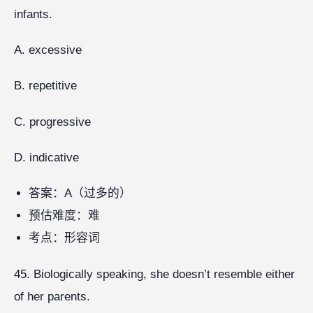
infants.
A. excessive
B. repetitive
C. progressive
D. indicative
答案：A（过多的）
预估难度：难
考点：形容词
45. Biologically speaking, she doesn’t resemble either
of her parents.