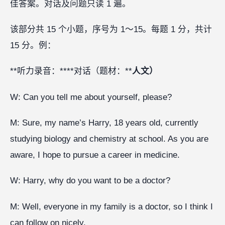
佳答案。对话及问题只读 1 遍。
该部分共 15 个小题，序号为 1～15。每题 1 分，共计
15 分。例：
**听力录音：****对话（题材：**
人文）
W: Can you tell me about yourself, please?
M: Sure, my name’s Harry, 18 years old, currently
studying biology and chemistry at school. As you are
aware, I hope to pursue a career in medicine.
W: Harry, why do you want to be a doctor?
M: Well, everyone in my family is a doctor, so I think I
can follow on nicely.