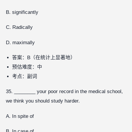
B. significantly
C. Radically
D. maximally
答案：B（在统计上显著地）
预估难度：中
考点：副词
35. ________ your poor record in the medical school,
we think you should study harder.
A. In spite of
B. In case of