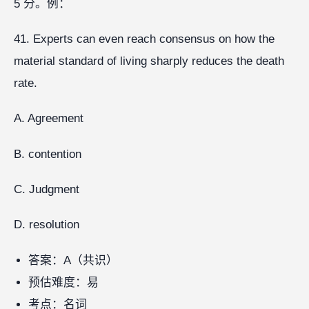
5 分。例：
41. Experts can even reach consensus on how the
material standard of living sharply reduces the death
rate.
A. Agreement
B. contention
C. Judgment
D. resolution
答案：A（共识）
预估难度：易
考点：名词