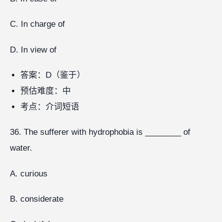
C. In charge of
D. In view of
答案：D（鉴于）
预估难度：中
考点：介词短语
36. The sufferer with hydrophobia is ________ of
water.
A. curious
B. considerate