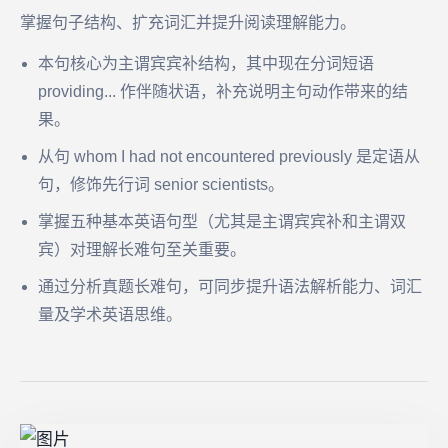
掌握句子结构、扩充词汇并提升阅读理解能力。
本句核心为主谓宾宾补结构，其中现在分词短语
providing... 作伴随状语，补充说明主句动作带来的结
果。
从句 whom I had not encountered previously 是定语从
句，修饰先行词 senior scientists。
掌握五种基本英语句型（尤其是主谓宾宾补和主谓双
宾）对理解长难句至关重要。
通过分析真题长难句，可同步提升语法解析能力、词汇
量及学术英语思维。