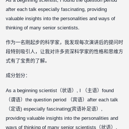
As a beginning scientist, I found the question period
after each talk especially fascinating, providing
valuable insights into the personalities and ways of
thinking of many senior scientists.
作为一名刚起步的科学家，我发现每次演讲后的提问时
段特别吸引人，让我对许多资深科学家的性格和思维方
式有了宝贵的了解。
成分划分：
As a beginning scientist（状语）, I （主语）found
（谓语）the question period （宾语）after each talk
（定语) especially fascinating(宾语补足语）,
providing valuable insights into the personalities and
ways of thinking of many senior scientists（状语）.