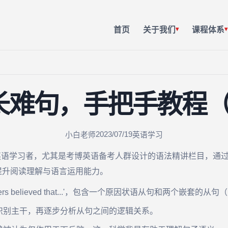
首页
关于我们
课程体系
▾
▾
难句，手把手教程（第
2023/07/19
小白老师
英语学习
对英语学习者，尤其是考博英语备考人群设计的语法精讲栏目，通
提升阅读理解与语言运用能力。
hers believed that...'，包含一个原因状语从句和两个嵌套
识别主干，再逐步分析从句之间的逻辑关系。