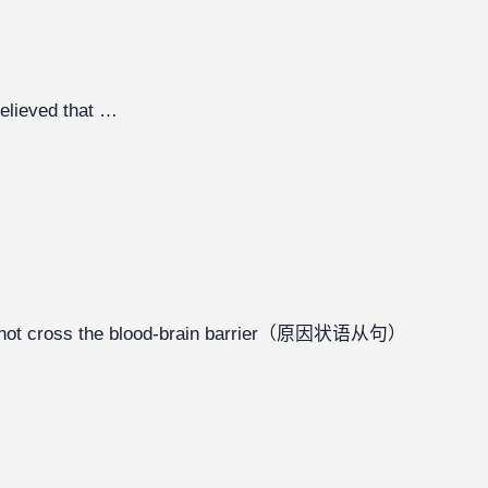
elieved that …
annot cross the blood-brain barrier（原因状语从句）
‍