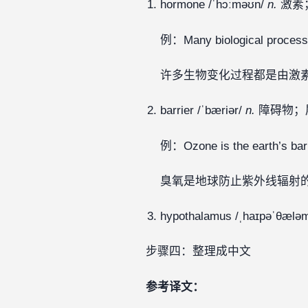
hormone /ˈhɔːməʊn/
n.
激素
例：Many biological processes
许多生物变化过程都是由激
barrier /ˈbæriər/
n.
障碍物；屏障‍‍‍‍
例：Ozone is the earth’s barrie
臭氧是地球防止紫外线辐射
hypothalamus /ˌhaɪpəˈθælə
步骤四：整理成中文
参考译文：