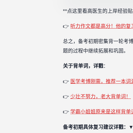
**点这里看高医生的上岸经验贴：*
👉
听力作文都是高分！他的复
总之，备考初期密集背一轮考
题的过程中继续拓展和巩固。
关于背单词，详戳
：
👉
医学考博刚需，推荐一本词
👉
少壮不努力，老大背单词！
👉
学霸小姐姐原来是这样背单
备考初期具体复习建议详戳：