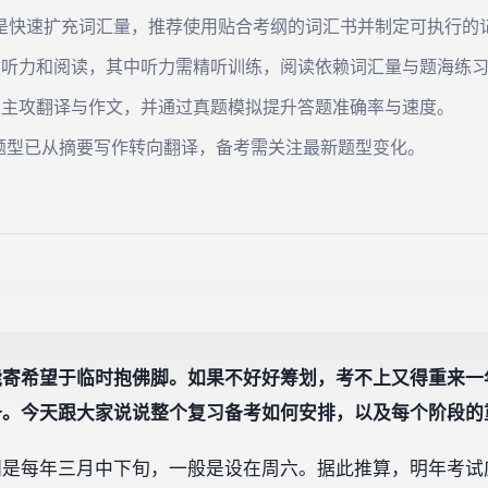
务是快速扩充词汇量，推荐使用贴合考纲的词汇书并制定可执行的
破听力和阅读，其中听力需精听训练，阅读依赖词汇量与题海练
应主攻翻译与作文，并通过真题模拟提升答题准确率与速度。
题型已从摘要写作转向翻译，备考需关注最新题型变化。
能寄希望于临时抱佛脚。如果不好好筹划，考不上又得重来一
备。今天跟大家说说整个复习备考如何安排，以及每个阶段的
年三月中下旬，一般是设在周六。据此推算，明年考试应该在 20