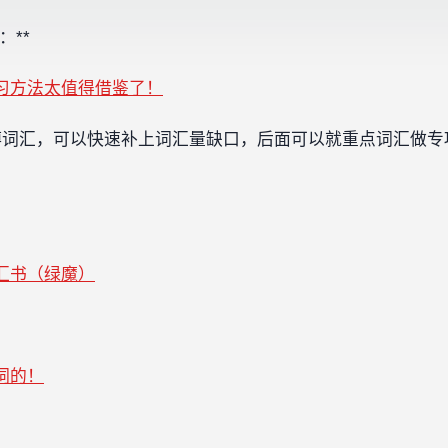
*‍‍
习方法太值得借鉴了！
博词汇，可以快速补上词汇量缺口，后面可以就重点词汇做专
汇书
（绿魔）
词的！
▼