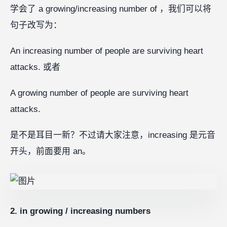
学会了 a growing/increasing number of ，我们可以将
句子改写为：
An increasing number of people are surviving heart
attacks. 或者
A growing number of people are surviving heart
attacks.
是不是耳目一新？不过请大家注意，increasing 是元音
开头，前面要用 an。
2. in growing / increasing numbers