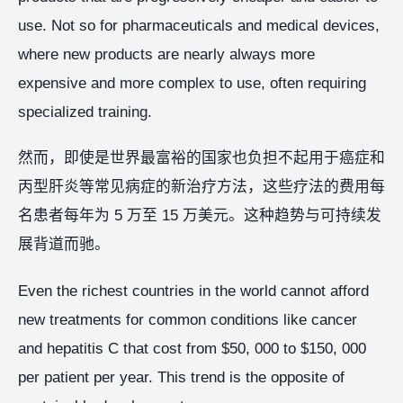
use. Not so for pharmaceuticals and medical devices,
where new products are nearly always more
expensive and more complex to use, often requiring
specialized training.
然而，即使是世界最富裕的国家也负担不起用于癌症和
丙型肝炎等常见病症的新治疗方法，这些疗法的费用每
名患者每年为 5 万至 15 万美元。这种趋势与可持续发
展背道而驰。
Even the richest countries in the world cannot afford
new treatments for common conditions like cancer
and hepatitis C that cost from $50, 000 to $150, 000
per patient per year. This trend is the opposite of