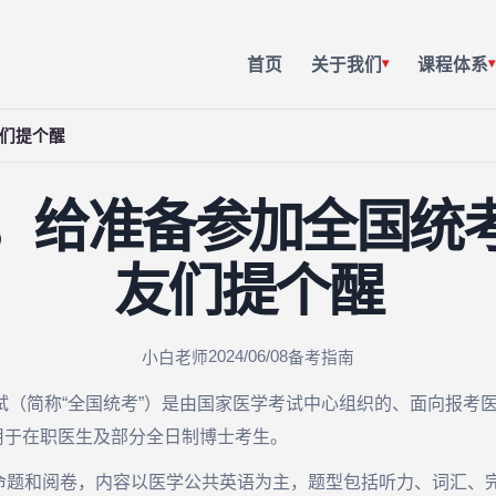
首页
关于我们
课程体系
▾
▾
们提个醒
，给准备参加全国统
友们提个醒
2024/06/08
小白老师
备考指南
试（简称“全国统考”）是由国家医学考试中心组织的、面向报考
用于在职医生及部分全日制博士考生。
命题和阅卷，内容以医学公共英语为主，题型包括听力、词汇、