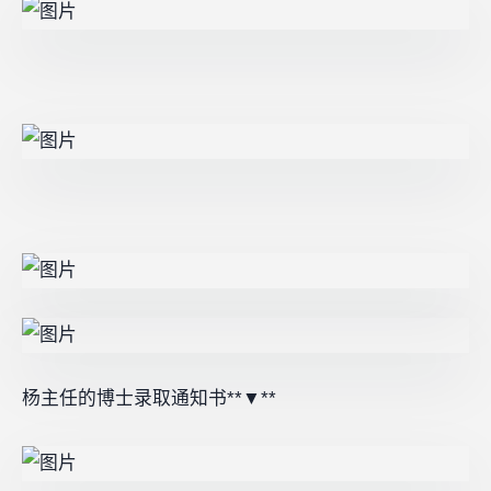
杨主任的博士录取通知书**▼**