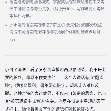
语言结构影响思维模式，掌握英语逻辑表达者在中文沟
通中可获得结构性优势，适用于辩论、写作与商业沟通
等多种场景。
罗永浩的语言实践印证了萨丕尔-沃夫假说的部分观点：
习得不同语言的逻辑结构可拓展个体的思维与表达能
力。
小白老师说：看了罗永浩直播怼西贝预制菜，我不是老
罗的粉丝，却忍不住关注他——这个人讲话有点“翻译
腔”，啰嗦又犀利，偶尔带点脏字，却总让人难以反
驳。这种奇特的表达效果，不仅来自缜密的思维，也与
其“英语逻辑中式表达”有关。老罗在辩论中呈现的碾压
式打击，隐含着英文写作的逻辑框架和论证技巧。