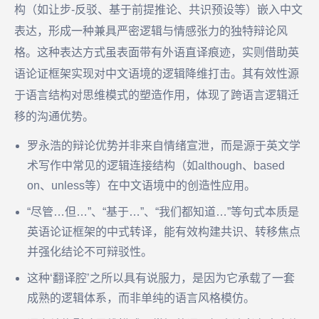
构（如让步-反驳、基于前提推论、共识预设等）嵌入中文
表达，形成一种兼具严密逻辑与情感张力的独特辩论风
格。这种表达方式虽表面带有外语直译痕迹，实则借助英
语论证框架实现对中文语境的逻辑降维打击。其有效性源
于语言结构对思维模式的塑造作用，体现了跨语言逻辑迁
移的沟通优势。
罗永浩的辩论优势并非来自情绪宣泄，而是源于英文学
术写作中常见的逻辑连接结构（如although、based
on、unless等）在中文语境中的创造性应用。
“尽管…但…”、“基于…”、“我们都知道…”等句式本质是
英语论证框架的中式转译，能有效构建共识、转移焦点
并强化结论不可辩驳性。
这种‘翻译腔’之所以具有说服力，是因为它承载了一套
成熟的逻辑体系，而非单纯的语言风格模仿。