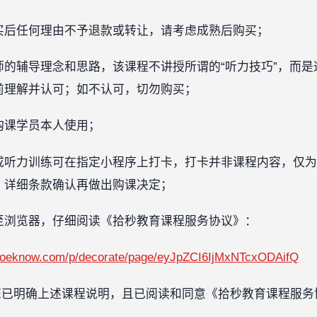
买后任何理由不予退款或转让，请考虑成熟后购买；
师的辅导理念和思路，该课程不讲授所谓的“听力技巧”，而
前理解并认可；如不认可，切勿购买；
购课学员本人使用；
成听力训练可在指定小程序上打卡，打卡并非课程内容，仅为
》详细条款确认再做出购课决定；
至浏览器，仔细阅读《拾秒教育课程服务协议》：
.xiaoeknow.com/p/decorate/page/eyJpZCI6IjMxNTcxODAifQ
您已明确上述课程说明，且已阅读和同意《拾秒教育课程服务