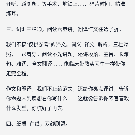
开听。蹲厕所、等手术、地铁上…… 碎片时间，精准
练耳。
三、词汇三栏通，阅读六重讲，翻译作文往透了拆。
我们不搞“仅供参考”的译文。词义+译文+解析，三栏对
照，一眼看穿。阅读不光讲题，还讲段落、主旨、长难
句、难词、全文翻译…… 像临床带教实习生一样带你
走完全程。
作文和翻译，我们不止给范文，还给你亮点评讲，告诉
你命题人到底想看你写什么——这就像告诉你考官喜欢
什么发型，你梳好了再去。
四、纸质+在线，双线刷题。