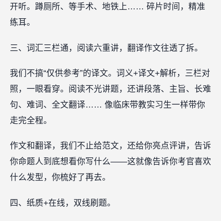
开听。蹲厕所、等手术、地铁上…… 碎片时间，精准
练耳。
三、词汇三栏通，阅读六重讲，翻译作文往透了拆。
我们不搞“仅供参考”的译文。词义+译文+解析，三栏对
照，一眼看穿。阅读不光讲题，还讲段落、主旨、长难
句、难词、全文翻译…… 像临床带教实习生一样带你
走完全程。
作文和翻译，我们不止给范文，还给你亮点评讲，告诉
你命题人到底想看你写什么——这就像告诉你考官喜欢
什么发型，你梳好了再去。
四、纸质+在线，双线刷题。