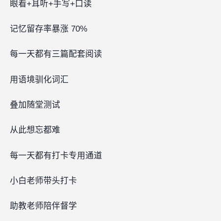
眼看+耳听+手写+口读
记忆留存率暴涨 70%
每一天都有三篇配套阅读
用语境驯化词汇
叠加随堂测试
从此想忘都难
每一天都有打卡专用通道‍‍
小白老师带头打卡
助教老师陪伴督学